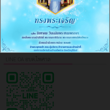
การส่งเสริมความโปร่งใส
≡
มาตรการภายในเพื่อป้องกันการทุจริต
≡
LINE OA อบต.ไพศาล