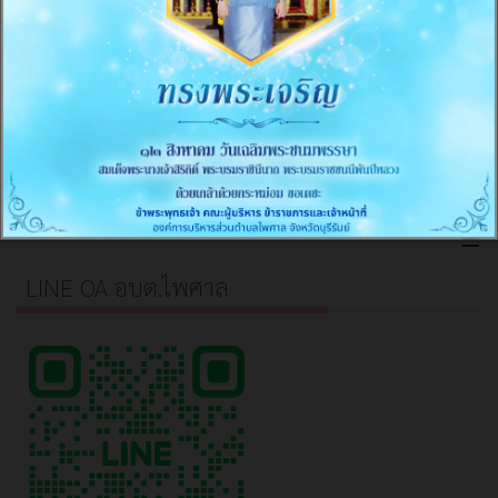
การส่งเสริมความโปร่งใส
≡
มาตรการภายในเพื่อป้องกันการทุจริต
≡
LINE OA อบต.ไพศาล