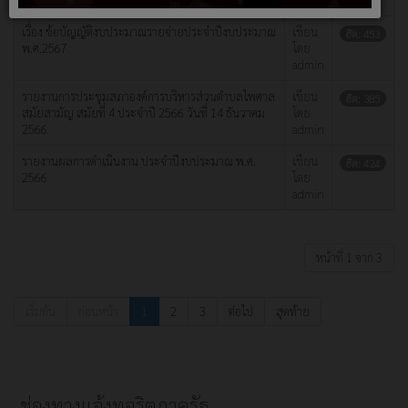
เรื่อง ข้อบัญญัติงบประมาณรายจ่ายประจำปีงบประมาณ
เขียน
ฮิต: 453
พ.ศ.2567
โดย
admin
รายงานการประชุมสภาองค์การบริหารส่วนตำบลไพศาล
เขียน
ฮิต: 385
สมัยสามัญ สมัยที่ 4 ประจำปี 2566 วันที่ 14 ธันวาคม
โดย
2566
admin
รายงานผลการดำเนินงาน ประจำปีงบประมาณ พ.ศ.
เขียน
ฮิต: 424
2566
โดย
admin
หน้าที่ 1 จาก 3
เริ่มต้น
ก่อนหน้า
1
2
3
ต่อไป
สุดท้าย
ช่องทางแจ้งทุจริตภาครัฐ