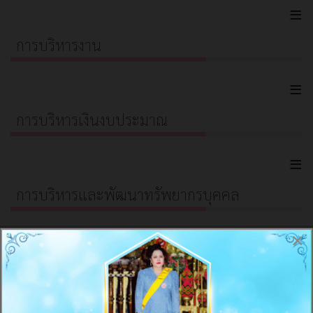
≡
การบริหารงาน
≡
การบริหารเงินงบประมาณ
≡
การบริหารและพัฒนาทรัพยากรบุคคล
≡
×
การดำเนินการเพื่อป้องกันการทุจริต
≡