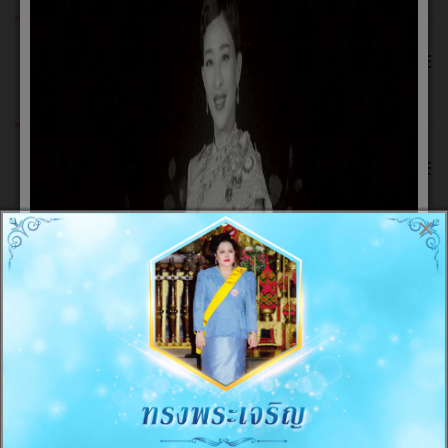
≡
การดำเนินการเพื่อป้องกันการทุจริต
≡
การส่งเสริมความโปร่งใส
×
≡
มาตรการภายในเพื่อป้องกันการทุจริต
≡
LINE OA อบต.ไพศาล